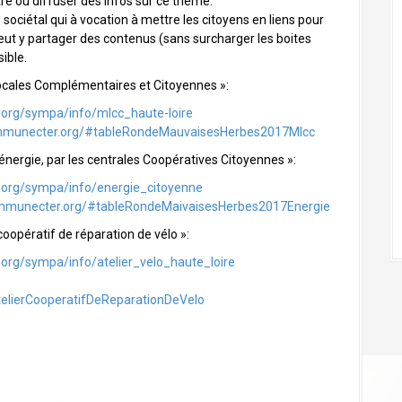
re ou diffuser des infos sur ce thème.
sociétal qui à vocation à mettre les citoyens en liens pour
peut y partager des contenus (sans surcharger les boites
sible.
ocales Complémentaires et Citoyennes »:
s.org/sympa/info/mlcc_haute-loire
mmunecter.org/#tableRondeMauvaisesHerbes2017Mlcc
’énergie, par les centrales Coopératives Citoyennes »:
s.org/sympa/info/energie_citoyenne
mmunecter.org/#tableRondeMaivaisesHerbes2017Energie
coopératif de réparation de vélo »:
s.org/sympa/info/atelier_velo_haute_loire
lierCooperatifDeReparationDeVelo