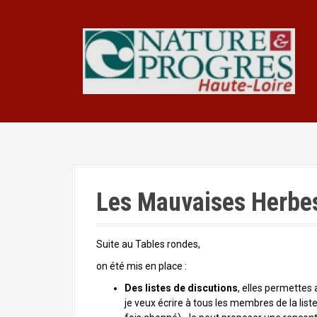
A
l
l
e
r
a
u
c
o
n
t
e
n
Les Mauvaises Herbes
u
p
r
i
Suite au Tables rondes,
n
on été mis en place :
c
Des listes de discutions
, elles permettes
i
je veux écrire à tous les membres de la liste,
p