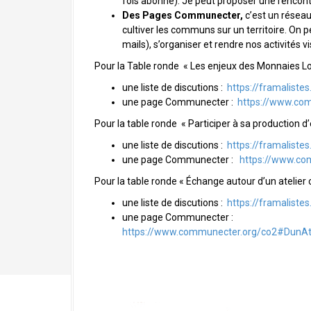
fois abonné). Je peut proposer une rencont
a
Des Pages Communecter,
c’est un réseau 
l
cultiver les communs sur un territoire. On 
mails), s’organiser et rendre nos activités vi
Pour la Table ronde « Les enjeux des Monnaies L
une liste de discutions :
https://framaliste
une page Communecter :
https://www.co
Pour la table ronde « Participer à sa production d
une liste de discutions :
https://framaliste
une page Communecter :
https://www.co
Pour la table ronde « Échange autour d’un atelier 
une liste de discutions :
https://framaliste
une page Communecter :
https://www.communecter.org/co2#DunAte