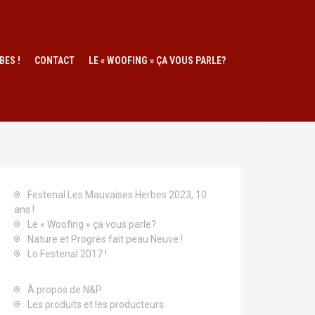
BES !
CONTACT
LE « WOOFING » ÇA VOUS PARLE?
Festenal Les Mauvaises Herbes 2023, 10
ans !
Le « Woofing » ça vous parle?
Nature et Progrès fait peau Neuve !
Lo Festenal 2017 !
À propos de N&P
Les produits et les producteurs