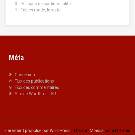
Politique de confidentialité
Tables ronde, la suite !
Méta
Connexion
Flux des publications
Flux des commentaires
Site de WordPress-FR
Fièrement propulsé par WordPress
|
Thème :
Moesia
par aThemes