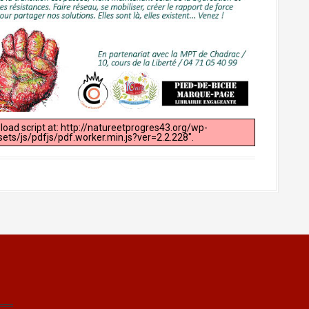
 load script at: http://natureetprogres43.org/wp-
ts/js/pdfjs/pdf.worker.min.js?ver=2.2.228".