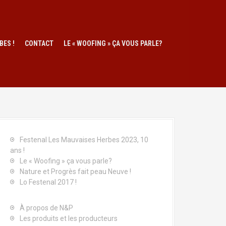
BES !
CONTACT
LE « WOOFING » ÇA VOUS PARLE?
Festenal Les Mauvaises Herbes 2023, 10
ans !
Le « Woofing » ça vous parle?
Nature et Progrès fait peau Neuve !
Lo Festenal 2017 !
À propos de N&P
Les produits et les producteurs