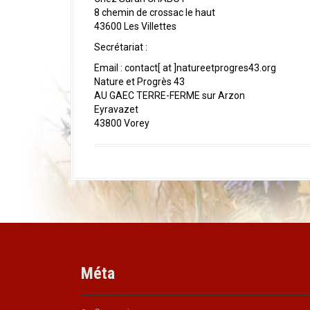
a
8 chemin de crossac le haut
l
43600 Les Villettes
Secrétariat :
Email : contact[ at ]natureetprogres43.org
Nature et Progrès 43
AU GAEC TERRE-FERME sur Arzon
Eyravazet
43800 Vorey
Méta