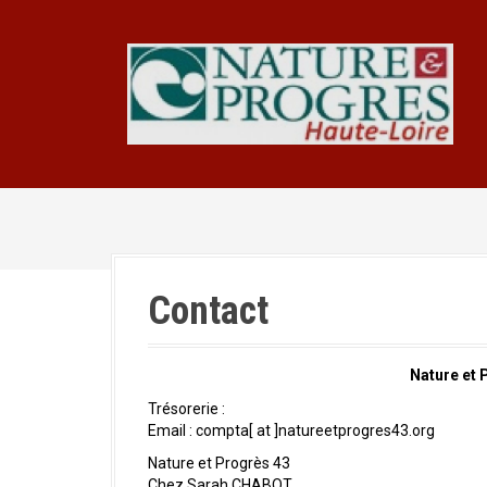
A
l
l
e
r
a
u
c
o
n
t
e
n
Contact
u
p
r
i
Nature et 
n
Trésorerie :
c
Email : compta[ at ]natureetprogres43.org
i
Nature et Progrès 43
p
Chez Sarah CHABOT