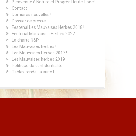
Bienvenue à Nature et Progrès Haute-Loire!
Contact
Dernières nouvelles !
Dossier de presse
Festenal Les Mauvaises Herbes 2018 !
Festenal Mauvaises Herbes 2022
La charte N&P
Les Mauvaises herbes !
Les Mauvaises Herbes 2017 !
Les Mauvaises herbes 2019
Politique de confidentialité
Tables ronde, la suite !