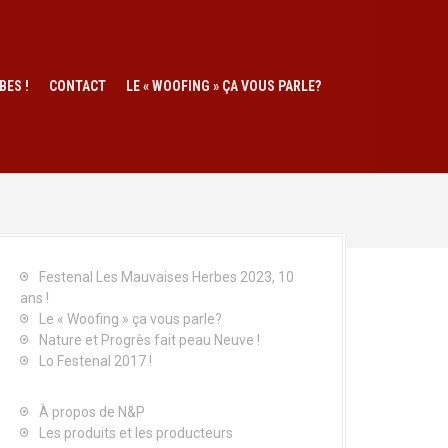
BES !
CONTACT
LE « WOOFING » ÇA VOUS PARLE?
Festenal Les Mauvaises Herbes 2023, 10
ans !
Le « Woofing » ça vous parle?
Nature et Progrès fait peau Neuve !
Lo Festenal 2017 !
À propos de N&P
Les produits et les producteurs